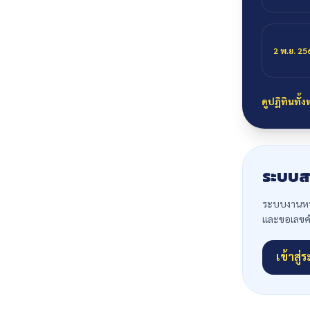
2 พ.ย. 25
ดูปฏิทินทั้
ระบบส
ระบบงานหนั
และขอเลขคำส
เข้าสู