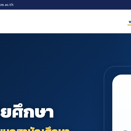
cm.ac.th
ห
ิยศึกษา