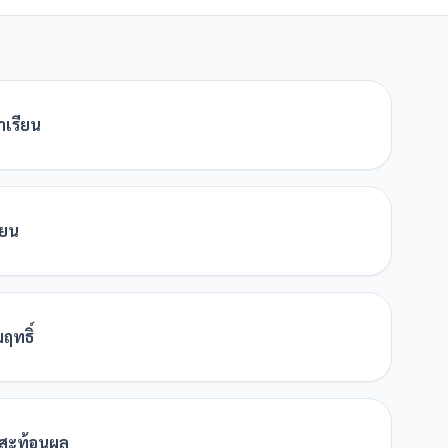
าเรียน
ียน
ฤทธิ์
รสะท้อนผล