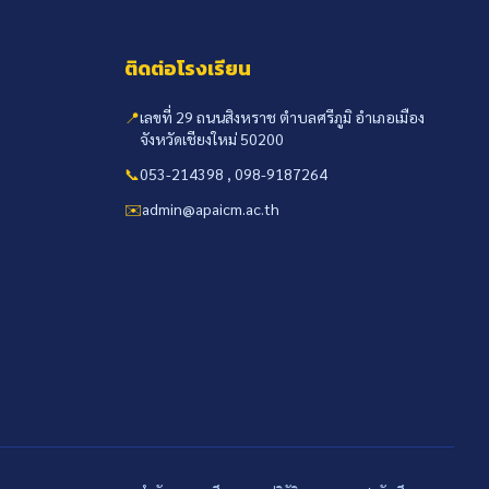
ติดต่อโรงเรียน
📍
เลขที่ 29 ถนนสิงหราช ตำบลศรีภูมิ อำเภอเมือง
จังหวัดเชียงใหม่ 50200
📞
053-214398 , 098-9187264
✉️
admin@apaicm.ac.th